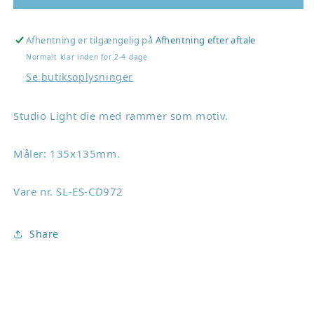
Light
Light
Dies
Dies
&quot;Paper
&quot;Paper
Afhentning er tilgængelig på
Afhentning efter aftale
shapes&quot;
shapes&quot;
Normalt klar inden for 2-4 dage
SL-
SL-
Se butiksoplysninger
ES-
ES-
CD972
CD972
Studio Light die med rammer som motiv.
Måler:
135x135mm
.
Vare nr. SL-ES-CD972
Share