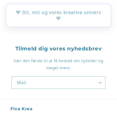
💙 Dit, mit og vores kreative univers
💙
Tilmeld dig vores nyhedsbrev
Login påkrævet
Vær den første til at få besked om nyheder og
Log ind på din konto for at tilføje produkter til
meget mere.
din ønskeliste og se dine tidligere gemte varer.
Log ind
Mail
Fiva Krea