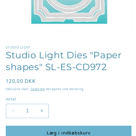
Åbn
mediet
1
STUDIO LIGHT
Studio Light Dies "Paper
i
modus
shapes" SL-ES-CD972
Normalpris
120,00 DKK
Inklusive skat.
Levering
beregnes ved betaling.
Antal
Reducer
Øg
antallet
antallet
for
for
Studio
Studio
Læg i indkøbskurv