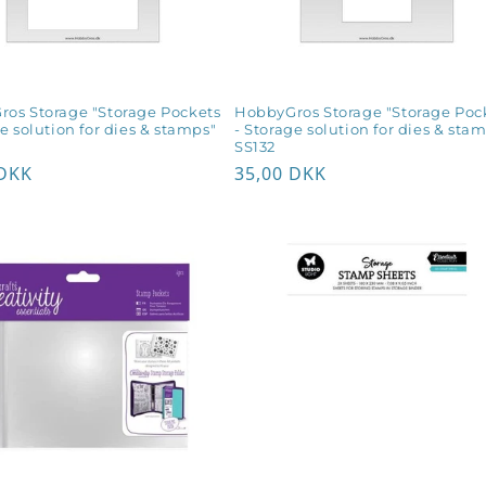
os Storage "Storage Pockets
HobbyGros Storage "Storage Poc
e solution for dies & stamps"
- Storage solution for dies & sta
SS132
lpris
 DKK
Normalpris
35,00 DKK