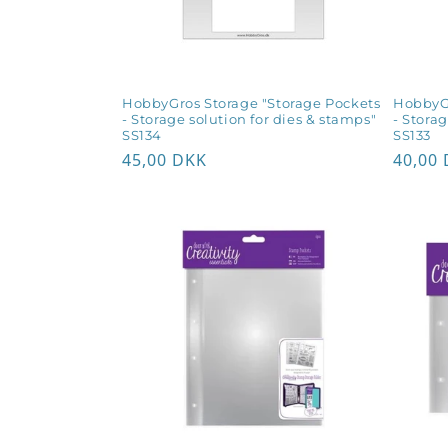
HobbyGros Storage "Storage Pockets
HobbyGr
- Storage solution for dies & stamps"
- Storag
SS134
SS133
Normalpris
45,00 DKK
Norma
40,00