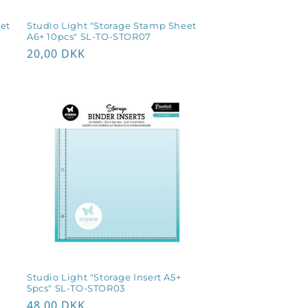
et
Studio Light "Storage Stamp Sheet
A6+ 10pcs" SL-TO-STOR07
Normalpris
20,00 DKK
Studio Light "Storage Insert A5+
5pcs" SL-TO-STOR03
Normalpris
48,00 DKK