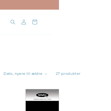
Log
Indkøbskurv
ind
27 produkter