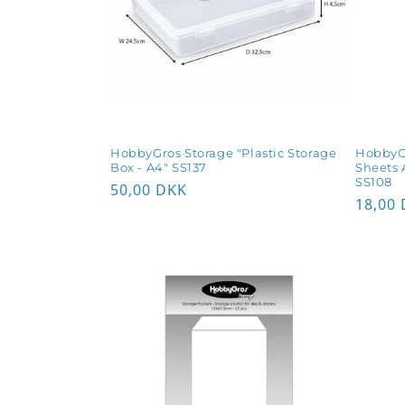
k
t
i
o
HobbyGros Storage "Plastic Storage
HobbyG
Box - A4" SS137
Sheets 
n
SS108
Normalpris
50,00 DKK
Norma
18,00
: