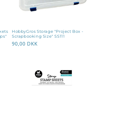
kets
HobbyGros Storage "Project Box -
mps"
Scrapbooking Size" SS111
Normalpris
90,00 DKK