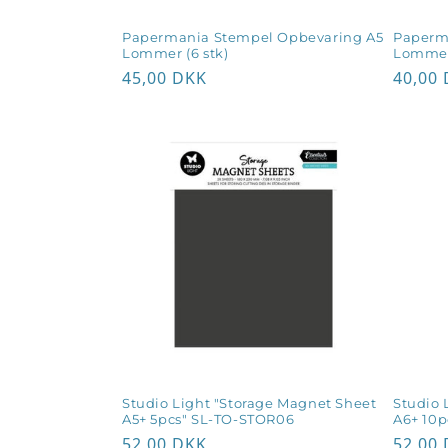
Papermania Stempel Opbevaring A5
Paperm
Lommer (6 stk)
Lommer 
Normalpris
45,00 DKK
Norma
40,00
Studio Light "Storage Magnet Sheet
Studio 
A5+ 5pcs" SL-TO-STOR06
A6+ 10p
Normalpris
52,00 DKK
Norma
52,00