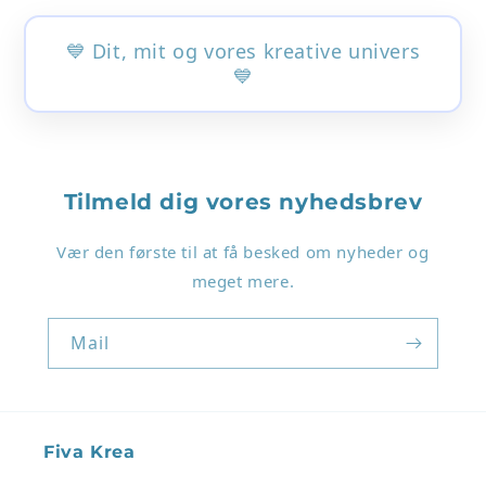
💙 Dit, mit og vores kreative univers
💙
Tilmeld dig vores nyhedsbrev
Login påkrævet
Vær den første til at få besked om nyheder og
Log ind på din konto for at tilføje produkter til
meget mere.
din ønskeliste og se dine tidligere gemte varer.
Log ind
Mail
Fiva Krea