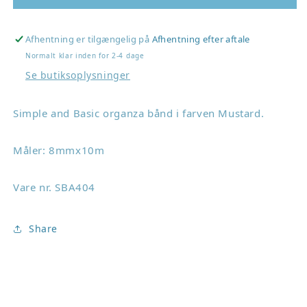
and
and
basic
basic
Organza
Organza
Afhentning er tilgængelig på
Afhentning efter aftale
Ribbon
Ribbon
Normalt klar inden for 2-4 dage
&quot;Mustard&quot;
&quot;Mustard&quot;
Se butiksoplysninger
SBA404
SBA404
Simple and Basic organza bånd i farven Mustard.
Måler:
8mmx10m
Vare nr. SBA404
Share