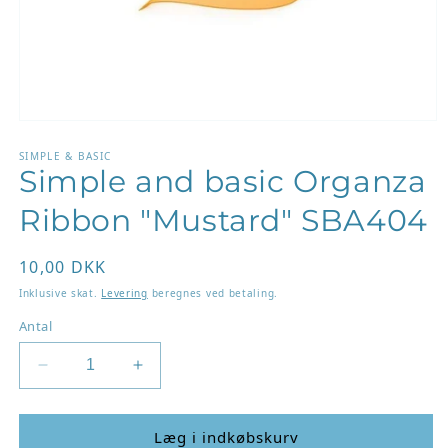
Åbn
mediet
1
SIMPLE & BASIC
Simple and basic Organza
i
modus
Ribbon "Mustard" SBA404
Normalpris
10,00 DKK
Inklusive skat.
Levering
beregnes ved betaling.
Antal
Reducer
Øg
antallet
antallet
for
for
Simple
Simple
Læg i indkøbskurv