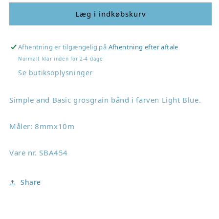
for
for
Simple
Simple
Læg i indkøbskurv
and
and
basic
basic
Grosgrain
Grosgrain
Afhentning er tilgængelig på
Afhentning efter aftale
Ribbon
Ribbon
Normalt klar inden for 2-4 dage
&quot;Light
&quot;Light
Se butiksoplysninger
Blue&quot;
Blue&quot;
SBA454
SBA454
Simple and Basic grosgrain bånd i farven Light Blue.
Måler:
8mmx10m
Vare nr. SBA454
Share