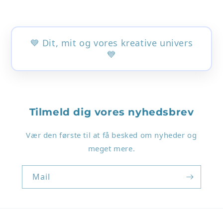
💙 Dit, mit og vores kreative univers
💙
Login påkrævet
Tilmeld dig vores nyhedsbrev
Log ind på din konto for at tilføje produkter til
Vær den første til at få besked om nyheder og
din ønskeliste og se dine tidligere gemte varer.
meget mere.
Log ind
Mail