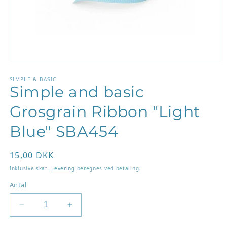
Åbn
mediet
1
SIMPLE & BASIC
Simple and basic
i
modus
Grosgrain Ribbon "Light
Blue" SBA454
Normalpris
15,00 DKK
Inklusive skat.
Levering
beregnes ved betaling.
Antal
Reducer
Øg
antallet
antallet