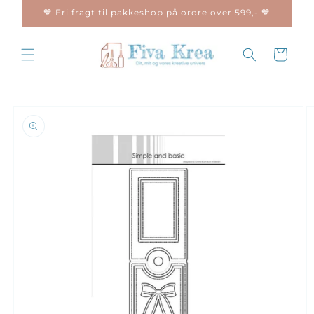
Gå til
💙 Fri fragt til pakkeshop på ordre over 599,- 💙
indhold
Indkøbskurv
 til
oduktoplysninger