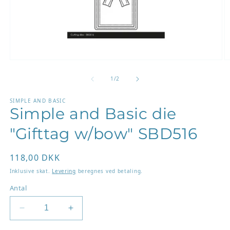
Åbn
Å
mediet
m
1
2
af
1
/
2
i
i
modus
m
SIMPLE AND BASIC
Simple and Basic die
"Gifttag w/bow" SBD516
Normalpris
118,00 DKK
Inklusive skat.
Levering
beregnes ved betaling.
Antal
Reducer
Øg
antallet
antallet