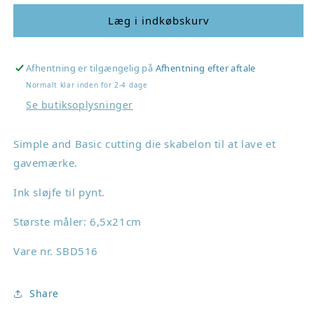
for
for
Simple
Simple
Læg i indkøbskurv
and
and
Basic
Basic
die
die
Afhentning er tilgængelig på
Afhentning efter aftale
&quot;Gifttag
&quot;Gifttag
Normalt klar inden for 2-4 dage
w/bow&quot;
w/bow&quot;
Se butiksoplysninger
SBD516
SBD516
Simple and Basic cutting
die
skabelon til at lave et
gavemærke.
Ink sløjfe til pynt.
Største måler:
6,5x21cm
Vare nr. SBD516
Share