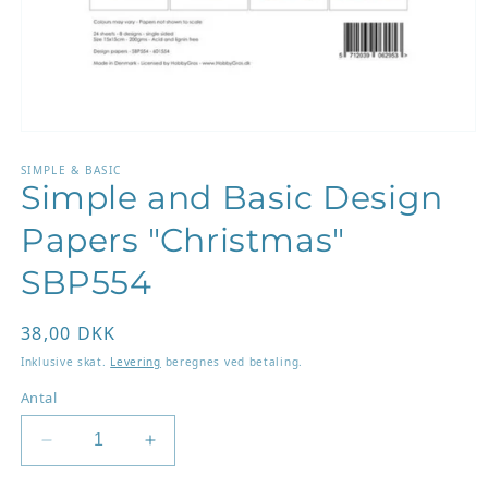
Åbn
mediet
1
SIMPLE & BASIC
Simple and Basic Design
i
modus
Papers "Christmas"
SBP554
Normalpris
38,00 DKK
Inklusive skat.
Levering
beregnes ved betaling.
Antal
Reducer
Øg
antallet
antallet