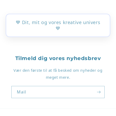
💙 Dit, mit og vores kreative univers
💙
Login påkrævet
Tilmeld dig vores nyhedsbrev
Log ind på din konto for at tilføje produkter til
Vær den første til at få besked om nyheder og
din ønskeliste og se dine tidligere gemte varer.
meget mere.
Log ind
Mail