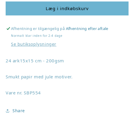
for
for
Simple
Simple
Læg i indkøbskurv
and
and
Basic
Basic
Design
Design
Afhentning er tilgængelig på
Afhentning efter aftale
Papers
Papers
Normalt klar inden for 2-4 dage
&quot;Christmas&quot;
&quot;Christmas&quot;
Se butiksoplysninger
SBP554
SBP554
24 ark15x15 cm - 200gsm
Smukt papir med jule motiver.
Vare nr. SBP554
Share