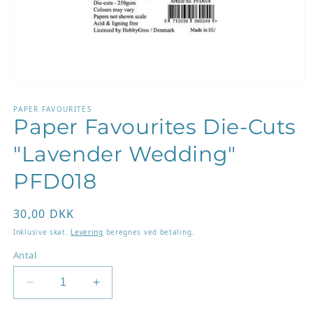
Åbn
mediet
1
PAPER FAVOURITES
Paper Favourites Die-Cuts
i
modus
"Lavender Wedding"
PFD018
Normalpris
30,00 DKK
Inklusive skat.
Levering
beregnes ved betaling.
Antal
Reducer
Øg
antallet
antallet