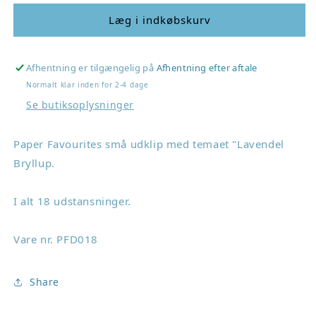
for
for
Paper
Paper
Læg i indkøbskurv
Favourites
Favourites
Die-
Die-
Cuts
Cuts
Afhentning er tilgængelig på
Afhentning efter aftale
&quot;Lavender
&quot;Lavender
Normalt klar inden for 2-4 dage
Wedding&quot;
Wedding&quot;
Se butiksoplysninger
PFD018
PFD018
Paper Favourites små udklip med temaet "Lavendel
Bryllup.
I alt 18 udstansninger.
Vare nr. PFD018
Share