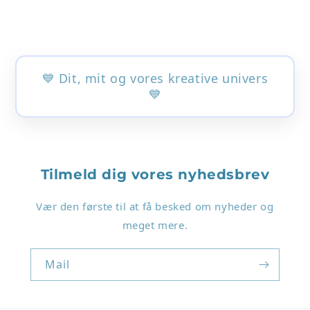
💙 Dit, mit og vores kreative univers
💙
Login påkrævet
Tilmeld dig vores nyhedsbrev
Log ind på din konto for at tilføje produkter til
Vær den første til at få besked om nyheder og
din ønskeliste og se dine tidligere gemte varer.
meget mere.
Log ind
Mail