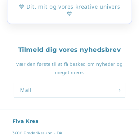
💙 Dit, mit og vores kreative univers
💙
Tilmeld dig vores nyhedsbrev
Login påkrævet
Vær den første til at få besked om nyheder og
Log ind på din konto for at tilføje produkter til
meget mere.
din ønskeliste og se dine tidligere gemte varer.
Mail
Log ind
Fiva Krea
3600 Frederikssund - DK