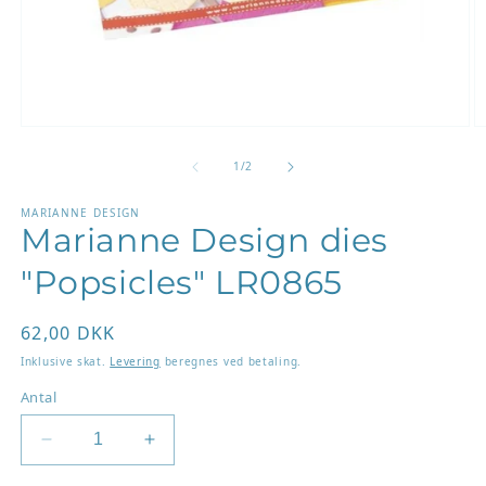
Åbn
Å
mediet
m
1
2
af
1
/
2
i
i
modus
m
MARIANNE DESIGN
Marianne Design dies
"Popsicles" LR0865
Normalpris
62,00 DKK
Inklusive skat.
Levering
beregnes ved betaling.
Antal
Reducer
Øg
antallet
antallet