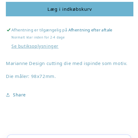
for
for
Marianne
Marianne
Læg i indkøbskurv
Design
Design
dies
dies
&quot;Popsicles&quot;
&quot;Popsicles&quot;
Afhentning er tilgængelig på
Afhentning efter aftale
LR0865
LR0865
Normalt klar inden for 2-4 dage
Se butiksoplysninger
Marianne Design cutting die med ispinde som motiv.
Die måler:
98x72mm
.
Share