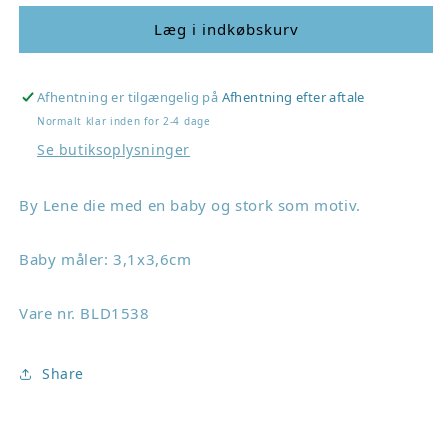
for
for
By
By
Læg i indkøbskurv
Lene
Lene
dies
dies
&quot;New
&quot;New
Afhentning er tilgængelig på
Afhentning efter aftale
Born&quot;
Born&quot;
Normalt klar inden for 2-4 dage
BLD1538
BLD1538
Se butiksoplysninger
By Lene die med en baby og stork som motiv.
Baby måler: 3,1x3,6cm
Vare nr. BLD1538
Share