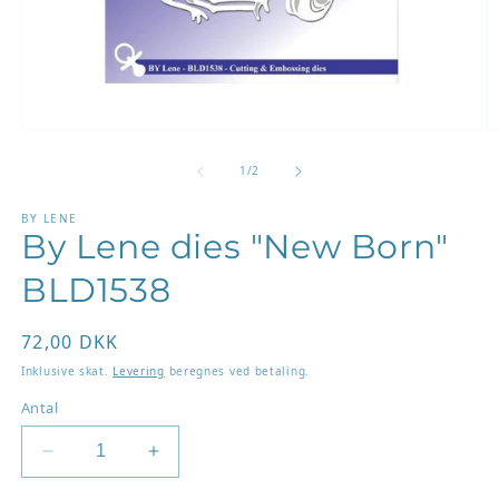
Åbn
Å
mediet
m
1
2
af
1
/
2
i
i
modus
m
BY LENE
By Lene dies "New Born"
BLD1538
Normalpris
72,00 DKK
Inklusive skat.
Levering
beregnes ved betaling.
Antal
Reducer
Øg
antallet
antallet