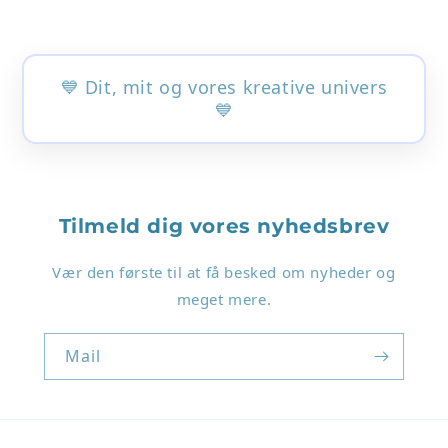
💙 Dit, mit og vores kreative univers
💙
Login påkrævet
Tilmeld dig vores nyhedsbrev
Log ind på din konto for at tilføje produkter til
Vær den første til at få besked om nyheder og
din ønskeliste og se dine tidligere gemte varer.
meget mere.
Log ind
Mail