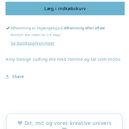
for
for
Amy
Amy
Læg i indkøbskurv
Design
Design
Dies
Dies
&quot;Men
&quot;Men
Afhentning er tilgængelig på
Afhentning efter aftale
Digits&quot;
Digits&quot;
Normalt klar inden for 2-4 dage
Se butiksoplysninger
Amy Design cutting die med lomme og tal som motiv.
Share
💙 Dit, mit og vores kreative univers