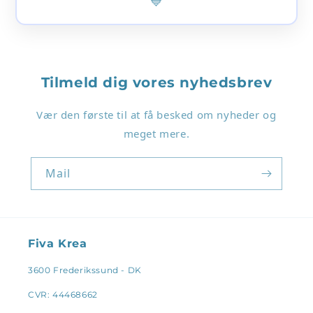
💙
Tilmeld dig vores nyhedsbrev
Vær den første til at få besked om nyheder og
Login påkrævet
meget mere.
Log ind på din konto for at tilføje produkter til
din ønskeliste og se dine tidligere gemte varer.
Mail
Log ind
Fiva Krea
3600 Frederikssund - DK
CVR: 44468662