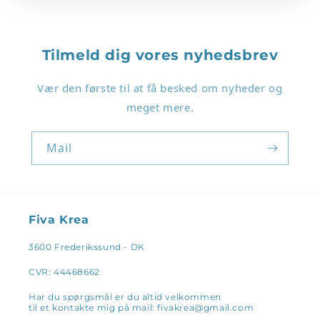
Tilmeld dig vores nyhedsbrev
Vær den første til at få besked om nyheder og
Login påkrævet
meget mere.
Log ind på din konto for at tilføje produkter til
Mail
din ønskeliste og se dine tidligere gemte varer.
Log ind
Fiva Krea
3600 Frederikssund - DK
CVR: 44468662
Har du spørgsmål er du altid velkommen
til et kontakte mig på mail: fivakrea@gmail.com