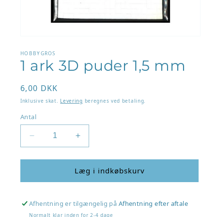
Åbn
mediet
1
HOBBYGROS
1 ark 3D puder 1,5 mm
i
modus
Normalpris
6,00 DKK
Inklusive skat.
Levering
beregnes ved betaling.
Antal
Reducer
Øg
antallet
antallet
for
for
1
1
Læg i indkøbskurv
ark
ark
3D
3D
puder
puder
Afhentning er tilgængelig på
Afhentning efter aftale
1,5
1,5
Normalt klar inden for 2-4 dage