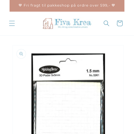
Gå til
💙 Fri fragt til pakkeshop på ordre over 599,- 💙
indhold
Indkøbskurv
Gå til
produktoplysninger