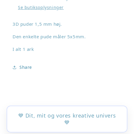
mm
mm
Se butiksoplysninger
3D puder 1,5 mm høj.
Den enkelte pude måler 5x5mm.
I alt 1 ark
Share
💙 Dit, mit og vores kreative univers
💙